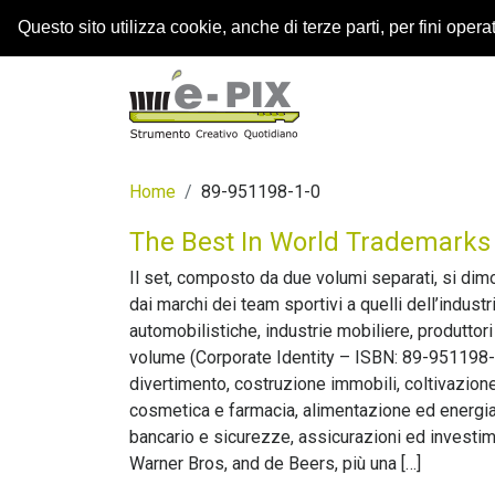
Questo sito utilizza cookie, anche di terze parti, per fini operati
Home
89-951198-1-0
The Best In World Trademarks
Il set, composto da due volumi separati, si dim
dai marchi dei team sportivi a quelli dell’industr
automobilistiche, industrie mobiliere, produttori
volume (Corporate Identity – ISBN: 89-951198-1
divertimento, costruzione immobili, coltivazione 
cosmetica e farmacia, alimentazione ed energia,
bancario e sicurezze, assicurazioni ed investime
Warner Bros, and de Beers, più una […]