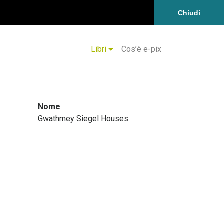
Chiudi
Libri
Cos’è e-pix
Nome
Gwathmey Siegel Houses