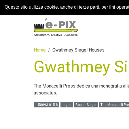
Questo sito utilizza cookie, anche di terze parti, per fini operati
Home
Gwathmey Siegel Houses
Gwathmey Si
The Monacelli Press dedica una monografia all
associates.
1-58093-015-8
Logos
Robert Siegel
The Monacelli Pr