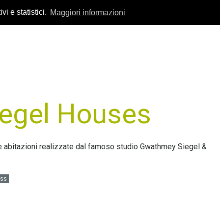
vi e statistici.
Maggiori informazioni
egel Houses
e abitazioni realizzate dal famoso studio Gwathmey Siegel &
ess