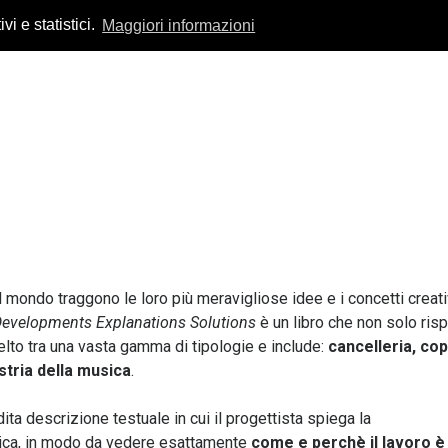
vi e statistici.
Maggiori informazioni
il mondo traggono le loro più meravigliose idee e i concetti creativ
Developments Explanations Solutions
è un libro che non solo ris
scelto tra una vasta gamma di tipologie e include:
cancelleria, co
stria della musica
.
 descrizione testuale in cui il progettista spiega la
atica, in modo da vedere esattamente
come e perchè il lavoro è