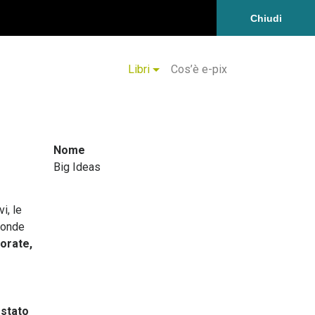
Chiudi
Libri
Cos’è e-pix
Nome
Big Ideas
i, le
ponde
porate,
 stato