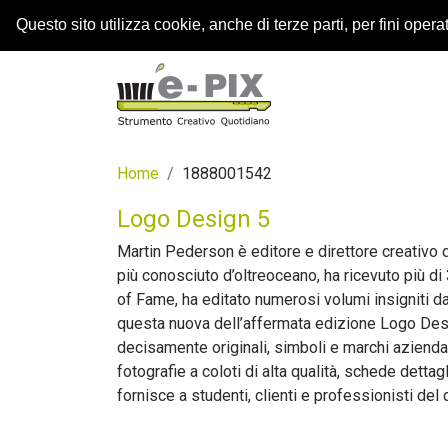
Questo sito utilizza cookie, anche di terze parti, per fini operati
Home
1888001542
Logo Design 5
Martin Pederson è editore e direttore creativo
più conosciuto d’oltreoceano, ha ricevuto più di
of Fame, ha editato numerosi volumi insigniti da
questa nuova dell’affermata edizione Logo Desi
decisamente originali, simboli e marchi aziendal
fotografie a coloti di alta qualità, schede dettag
fornisce a studenti, clienti e professionisti del