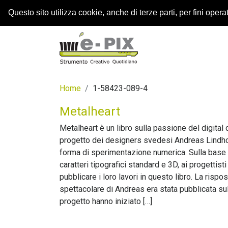
Questo sito utilizza cookie, anche di terze parti, per fini operati
Home
1-58423-089-4
Metalheart
Metalheart è un libro sulla passione del digital
progetto dei designers svedesi Andreas Lindho
forma di sperimentazione numerica. Sulla bas
caratteri tipografici standard e 3D, ai progettist
pubblicare i loro lavori in questo libro. La rispo
spettacolare di Andreas era stata pubblicata sull
progetto hanno iniziato […]