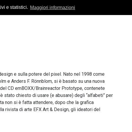
vi e statistici.
Maggiori informazioni
 design e sulla potere del pixel. Nato nel 1998 come
lm e Anders F. Rönnblom, si è basato su una nuova
e del CD emBOXX/Brainreactor Prototype, contenete
i è stato chiesto di usare (e abusare) degli “alfabeti” per
sta non si è fatta attendere, dopo che la grafica
a rivista di arte EFX Art & Design, gli ideatori del